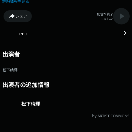
パクトに紹介！IPPOを聞いて、昨日より今日の自分をちょっとだけアップ
詳細情報を見る
デート！ ▼07:24＜情報三枚おろし＞ ゲストコーナー：今、旬の
話、知らないと恥ずかしいトピック、 当たり前過ぎて、周りには聞き辛
配信が終了
シェア
い情報を丁寧にお伝えしていきます！ ▼08:25＜IPPOセレクション
しました
＞ ゲストコーナー：トレンド、グルメ、ファッション、健康。 忙しい
皆さんの暮らしをパパッと色付けしていきます。 番組公式ホームペ
ージ：http://www.at-s.com/sbsradio/program/ippo/ 番組公式 X：
IPPO
@sbs_ippo ハッシュタグ：#いっぽ メールアドレス：
ippo@digisbs.com メッセージフォーム：https://www.at-
s.com/apps/entryform/entry/form/148665
出演者
松下晴輝
出演者の追加情報
松下晴輝
by ARTIST COMMONS