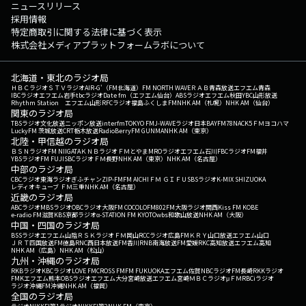
ニュースリリース
採用情報
特定商取引に関する法律に基づく表示
株式会社メディアプラットフォームラボについて
北海道・東北のラジオ局
ＨＢＣラジオ
ＳＴＶラジオ
AIR-G'（FM北海道）
FM NORTH WAVE
ＲＡＢ青森放送
エフエム青森
IBCラジオ
エフエム岩手
tbcラジオ
Date fm（エフエム仙台）
ABSラジオ
エフエム秋田
YBC山形放送
Rhythm Station エフエム山形
RFCラジオ福島
ふくしまFM
NHK AM（札幌）
NHK AM（仙台）
関東のラジオ局
TBSラジオ
文化放送
ニッポン放送
interfm
TOKYO FM
J-WAVE
ラジオ日本
BAYFM78
NACK5
ＦＭヨコハマ
LuckyFM 茨城放送
CRT栃木放送
RadioBerry
FM GUNMA
NHK AM（東京）
北陸・甲信越のラジオ局
ＢＳＮラジオ
FM NIIGATA
ＫＮＢラジオ
ＦＭとやま
MROラジオ
エフエム石川
FBCラジオ
FM福井
YBSラジオ
FM FUJI
SBCラジオ
ＦＭ長野
NHK AM（東京）
NHK AM（名古屋）
中部のラジオ局
CBCラジオ
東海ラジオ
ぎふチャン
ZIP-FM
FM AICHI
ＦＭ ＧＩＦＵ
SBSラジオ
K-MIX SHIZUOKA
レディオキューブ ＦＭ三重
NHK AM（名古屋）
近畿のラジオ局
ABCラジオ
MBSラジオ
OBCラジオ大阪
FM COCOLO
FM802
FM大阪
ラジオ関西
Kiss FM KOBE
e-radio FM滋賀
KBS京都ラジオ
α-STATION FM KYOTO
wbs和歌山放送
NHK AM（大阪）
中国・四国のラジオ局
BSSラジオ
エフエム山陰
ＲＳＫラジオ
ＦＭ岡山
RCCラジオ
広島FM
ＫＲＹ山口放送
エフエム山口
ＪＲＴ四国放送
FM徳島
RNC西日本放送
FM香川
RNB南海放送
FM愛媛
RKC高知放送
エフエム高知
NHK AM（広島）
NHK AM（松山）
九州・沖縄のラジオ局
RKBラジオ
KBCラジオ
LOVE FM
CROSS FM
FM FUKUOKA
エフエム佐賀
NBCラジオ
FM長崎
RKKラジオ
FMKエフエム熊本
OBSラジオ
エフエム大分
宮崎放送
エフエム宮崎
ＭＢＣラジオ
μＦＭ
RBCiラジオ
ラジオ沖縄
FM沖縄
NHK AM（福岡）
全国のラジオ局