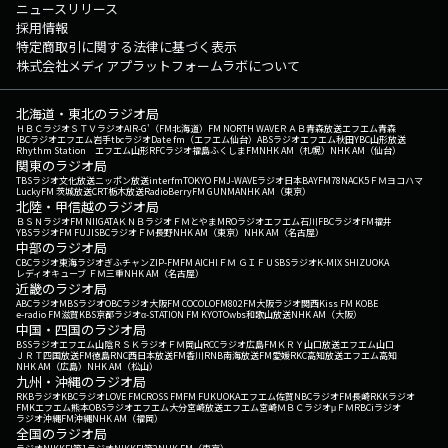
ニュースリリース
採用情報
特定商取引に関する法律に基づく表示
株式会社メディアプラットフォームラボについて
北海道・東北のラジオ局
ＨＢＣラジオ
ＳＴＶラジオ
AIR-G'（FM北海道）
FM NORTH WAVE
ＲＡＢ青森放送
エフエム青森
IBCラジオ
エフエム岩手
tbcラジオ
Date fm（エフエム仙台）
ABSラジオ
エフエム秋田
YBC山形放送
Rhythm Station エフエム山形
RFCラジオ福島
ふくしまFM
NHK AM（札幌）
NHK AM（仙台）
関東のラジオ局
TBSラジオ
文化放送
ニッポン放送
interfm
TOKYO FM
J-WAVE
ラジオ日本
BAYFM78
NACK5
ＦＭヨコハマ
LuckyFM 茨城放送
CRT栃木放送
RadioBerry
FM GUNMA
NHK AM（東京）
北陸・甲信越のラジオ局
ＢＳＮラジオ
FM NIIGATA
ＫＮＢラジオ
ＦＭとやま
MROラジオ
エフエム石川
FBCラジオ
FM福井
YBSラジオ
FM FUJI
SBCラジオ
ＦＭ長野
NHK AM（東京）
NHK AM（名古屋）
中部のラジオ局
CBCラジオ
東海ラジオ
ぎふチャン
ZIP-FM
FM AICHI
ＦＭ ＧＩＦＵ
SBSラジオ
K-MIX SHIZUOKA
レディオキューブ ＦＭ三重
NHK AM（名古屋）
近畿のラジオ局
ABCラジオ
MBSラジオ
OBCラジオ大阪
FM COCOLO
FM802
FM大阪
ラジオ関西
Kiss FM KOBE
e-radio FM滋賀
KBS京都ラジオ
α-STATION FM KYOTO
wbs和歌山放送
NHK AM（大阪）
中国・四国のラジオ局
BSSラジオ
エフエム山陰
ＲＳＫラジオ
ＦＭ岡山
RCCラジオ
広島FM
ＫＲＹ山口放送
エフエム山口
ＪＲＴ四国放送
FM徳島
RNC西日本放送
FM香川
RNB南海放送
FM愛媛
RKC高知放送
エフエム高知
NHK AM（広島）
NHK AM（松山）
九州・沖縄のラジオ局
RKBラジオ
KBCラジオ
LOVE FM
CROSS FM
FM FUKUOKA
エフエム佐賀
NBCラジオ
FM長崎
RKKラジオ
FMKエフエム熊本
OBSラジオ
エフエム大分
宮崎放送
エフエム宮崎
ＭＢＣラジオ
μＦＭ
RBCiラジオ
ラジオ沖縄
FM沖縄
NHK AM（福岡）
全国のラジオ局