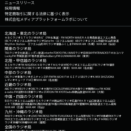
ニュースリリース
採用情報
特定商取引に関する法律に基づく表示
株式会社メディアプラットフォームラボについて
北海道・東北のラジオ局
ＨＢＣラジオ
ＳＴＶラジオ
AIR-G'（FM北海道）
FM NORTH WAVE
ＲＡＢ青森放送
エフエム青森
IBCラジオ
エフエム岩手
tbcラジオ
Date fm（エフエム仙台）
ABSラジオ
エフエム秋田
YBC山形放送
Rhythm Station エフエム山形
RFCラジオ福島
ふくしまFM
NHK AM（札幌）
NHK AM（仙台）
関東のラジオ局
TBSラジオ
文化放送
ニッポン放送
interfm
TOKYO FM
J-WAVE
ラジオ日本
BAYFM78
NACK5
ＦＭヨコハマ
LuckyFM 茨城放送
CRT栃木放送
RadioBerry
FM GUNMA
NHK AM（東京）
北陸・甲信越のラジオ局
ＢＳＮラジオ
FM NIIGATA
ＫＮＢラジオ
ＦＭとやま
MROラジオ
エフエム石川
FBCラジオ
FM福井
YBSラジオ
FM FUJI
SBCラジオ
ＦＭ長野
NHK AM（東京）
NHK AM（名古屋）
中部のラジオ局
CBCラジオ
東海ラジオ
ぎふチャン
ZIP-FM
FM AICHI
ＦＭ ＧＩＦＵ
SBSラジオ
K-MIX SHIZUOKA
レディオキューブ ＦＭ三重
NHK AM（名古屋）
近畿のラジオ局
ABCラジオ
MBSラジオ
OBCラジオ大阪
FM COCOLO
FM802
FM大阪
ラジオ関西
Kiss FM KOBE
e-radio FM滋賀
KBS京都ラジオ
α-STATION FM KYOTO
wbs和歌山放送
NHK AM（大阪）
中国・四国のラジオ局
BSSラジオ
エフエム山陰
ＲＳＫラジオ
ＦＭ岡山
RCCラジオ
広島FM
ＫＲＹ山口放送
エフエム山口
ＪＲＴ四国放送
FM徳島
RNC西日本放送
FM香川
RNB南海放送
FM愛媛
RKC高知放送
エフエム高知
NHK AM（広島）
NHK AM（松山）
九州・沖縄のラジオ局
RKBラジオ
KBCラジオ
LOVE FM
CROSS FM
FM FUKUOKA
エフエム佐賀
NBCラジオ
FM長崎
RKKラジオ
FMKエフエム熊本
OBSラジオ
エフエム大分
宮崎放送
エフエム宮崎
ＭＢＣラジオ
μＦＭ
RBCiラジオ
ラジオ沖縄
FM沖縄
NHK AM（福岡）
全国のラジオ局