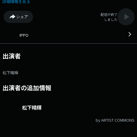
パクトに紹介！IPPOを聞いて、昨日より今日の自分をちょっとだけアップ
詳細情報を見る
デート！ ▼07:24＜情報三枚おろし＞ ゲストコーナー：今、旬の
話、知らないと恥ずかしいトピック、 当たり前過ぎて、周りには聞き辛
配信が終了
シェア
い情報を丁寧にお伝えしていきます！ ▼08:25＜IPPOセレクション
しました
＞ ゲストコーナー：トレンド、グルメ、ファッション、健康。 忙しい
皆さんの暮らしをパパッと色付けしていきます。 番組公式ホームペ
ージ：http://www.at-s.com/sbsradio/program/ippo/ 番組公式 X：
IPPO
@sbs_ippo ハッシュタグ：#いっぽ メールアドレス：
ippo@digisbs.com メッセージフォーム：
https://forms.gle/okTndMjo6oc5TCD7A
出演者
松下晴輝
出演者の追加情報
松下晴輝
by ARTIST COMMONS