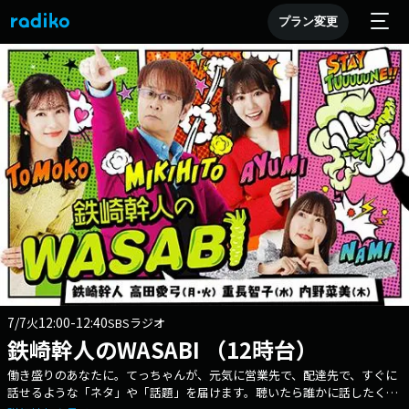
プラン変更
7/7
12:00-12:40
火
SBSラジオ
鉄崎幹人のWASABI （12時台）
働き盛りのあなたに。てっちゃんが、元気に営業先で、配達先で、すぐに
話せるような「ネタ」や「話題」を届けます。聴いたら誰かに話したくな