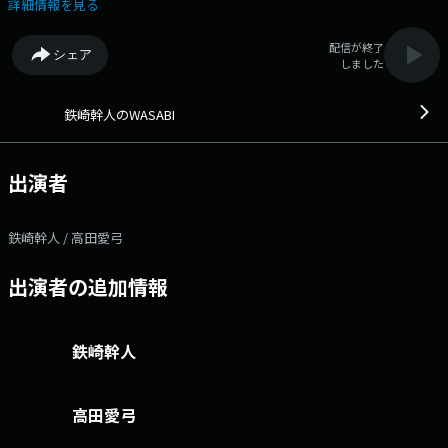
る、話さずにはいられない！お昼は少しゆったりと、音楽＆トークを楽し
詳細情報を見る
んでね。
配信が終了
シェア
しました
鉄崎幹人のWASABI
出演者
鉄崎幹人 / 高田愛弓
出演者の追加情報
鉄崎幹人
高田愛弓