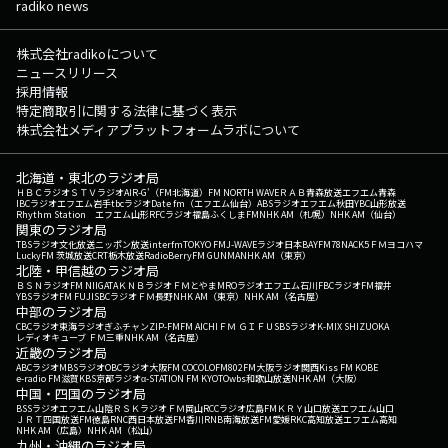
radiko news
株式会社radikoについて
ニュースリリース
採用情報
特定商取引に関する法律に基づく表示
株式会社メディアプラットフォームラボについて
北海道・東北のラジオ局
ＨＢＣラジオ
ＳＴＶラジオ
AIR-G'（FM北海道）
FM NORTH WAVE
ＲＡＢ青森放送
エフエム青森
IBCラジオ
エフエム岩手
tbcラジオ
Date fm（エフエム仙台）
ABSラジオ
エフエム秋田
YBC山形放送
Rhythm Station エフエム山形
RFCラジオ福島
ふくしまFM
NHK AM（札幌）
NHK AM（仙台）
関東のラジオ局
TBSラジオ
文化放送
ニッポン放送
interfm
TOKYO FM
J-WAVE
ラジオ日本
BAYFM78
NACK5
ＦＭヨコハマ
LuckyFM 茨城放送
CRT栃木放送
RadioBerry
FM GUNMA
NHK AM（東京）
北陸・甲信越のラジオ局
ＢＳＮラジオ
FM NIIGATA
ＫＮＢラジオ
ＦＭとやま
MROラジオ
エフエム石川
FBCラジオ
FM福井
YBSラジオ
FM FUJI
SBCラジオ
ＦＭ長野
NHK AM（東京）
NHK AM（名古屋）
中部のラジオ局
CBCラジオ
東海ラジオ
ぎふチャン
ZIP-FM
FM AICHI
ＦＭ ＧＩＦＵ
SBSラジオ
K-MIX SHIZUOKA
レディオキューブ ＦＭ三重
NHK AM（名古屋）
近畿のラジオ局
ABCラジオ
MBSラジオ
OBCラジオ大阪
FM COCOLO
FM802
FM大阪
ラジオ関西
Kiss FM KOBE
e-radio FM滋賀
KBS京都ラジオ
α-STATION FM KYOTO
wbs和歌山放送
NHK AM（大阪）
中国・四国のラジオ局
BSSラジオ
エフエム山陰
ＲＳＫラジオ
ＦＭ岡山
RCCラジオ
広島FM
ＫＲＹ山口放送
エフエム山口
ＪＲＴ四国放送
FM徳島
RNC西日本放送
FM香川
RNB南海放送
FM愛媛
RKC高知放送
エフエム高知
NHK AM（広島）
NHK AM（松山）
九州・沖縄のラジオ局