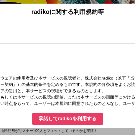
radikoに関する利用規約等
火）14:00～15:00
4時台）
岡在住、生粋の静岡人・山田門努がお送りする３時間の生放送！ 午前中うまくいっ
の時間から"新しい１日の夜明け"『ゴゴボラケ』を感じていきましょう！！
ーク＞
ン＞
オのキャスターが県内の気になる情報・話題を“現場”からお届けします！
ャンルのプロたちをスタジオにお招きして、25分間たっぷりお話を伺っていきます
承諾してradikoを利用する
曜日替わりのコーナーで遊びましょう！
ヨソはヨソ、ウチはウチ”の精神で他メディアの情報を検証！
－山田門努がリスナー100人とフィットしているのかを実証！