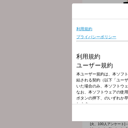
放送局
放送時間
2026年7月7日（
番組名
ゴゴボラケ（1
静岡生まれ・静岡育ち・静
旦仕切り直し！ 午後のこ
▼13:00＜オープニングト
▼13:20＜街角ステーショ
中継コーナー。SBSラジ
▼14:00＜ゴゴノマニ＞
ゲストコーナー。様々なジ
▼14:27＜ゴゴブレイク＞
ちょっとここらで一休み♪
[月、ヨソウチ調べ]－"
[火、100人アンケート]