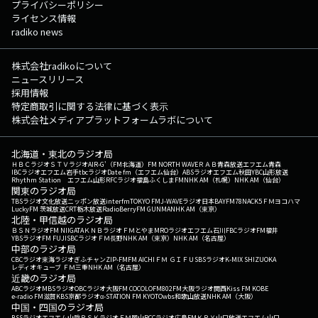
プライバシーポリシー
ライセンス情報
radiko news
株式会社radikoについて
ニュースリリース
採用情報
特定商取引に関する法律に基づく表示
株式会社メディアプラットフォームラボについて
北海道・東北のラジオ局
ＨＢＣラジオ
ＳＴＶラジオ
AIR-G'（FM北海道）
FM NORTH WAVE
ＲＡＢ青森放送
エフエム青森
IBCラジオ
エフエム岩手
tbcラジオ
Date fm（エフエム仙台）
ABSラジオ
エフエム秋田
YBC山形放送
Rhythm Station エフエム山形
RFCラジオ福島
ふくしまFM
NHK AM（札幌）
NHK AM（仙台）
関東のラジオ局
TBSラジオ
文化放送
ニッポン放送
interfm
TOKYO FM
J-WAVE
ラジオ日本
BAYFM78
NACK5
ＦＭヨコハマ
LuckyFM 茨城放送
CRT栃木放送
RadioBerry
FM GUNMA
NHK AM（東京）
北陸・甲信越のラジオ局
ＢＳＮラジオ
FM NIIGATA
ＫＮＢラジオ
ＦＭとやま
MROラジオ
エフエム石川
FBCラジオ
FM福井
YBSラジオ
FM FUJI
SBCラジオ
ＦＭ長野
NHK AM（東京）
NHK AM（名古屋）
中部のラジオ局
CBCラジオ
東海ラジオ
ぎふチャン
ZIP-FM
FM AICHI
ＦＭ ＧＩＦＵ
SBSラジオ
K-MIX SHIZUOKA
レディオキューブ ＦＭ三重
NHK AM（名古屋）
近畿のラジオ局
ABCラジオ
MBSラジオ
OBCラジオ大阪
FM COCOLO
FM802
FM大阪
ラジオ関西
Kiss FM KOBE
e-radio FM滋賀
KBS京都ラジオ
α-STATION FM KYOTO
wbs和歌山放送
NHK AM（大阪）
中国・四国のラジオ局
BSSラジオ
エフエム山陰
ＲＳＫラジオ
ＦＭ岡山
RCCラジオ
広島FM
ＫＲＹ山口放送
エフエム山口