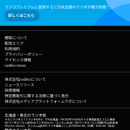
ラジコプレミアムに登録すると日本全国のラジオが聴き放題！
詳しくはこちら
聴取について
配信エリア
利用規約
プライバシーポリシー
ライセンス情報
radiko news
株式会社radikoについて
ニュースリリース
採用情報
特定商取引に関する法律に基づく表示
株式会社メディアプラットフォームラボについて
北海道・東北のラジオ局
ＨＢＣラジオ
ＳＴＶラジオ
AIR-G'（FM北海道）
FM NORTH WAVE
ＲＡＢ青森放送
エフエム青森
IBCラジオ
エフエム岩手
tbcラジオ
Date fm（エフエム仙台）
ABSラジオ
エフエム秋田
YBC山形放送
Rhythm Station エフエム山形
RFCラジオ福島
ふくしまFM
NHK AM（札幌）
NHK AM（仙台）