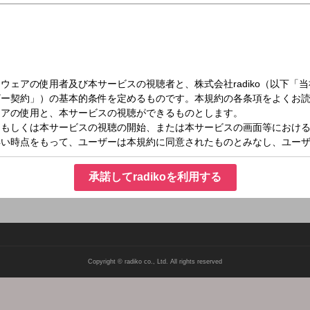
（金）21:00～22:00
。
TARTO ENTERTAINMENT所属の4人組グループ「ふぉ〜ゆ〜」の“これから”
 一緒に考えるのは、お馴染み『水曜どうでしょう』の名ディレクター・藤やん（藤
承諾してradikoを利用する
郎さんです。
Copyright © radiko co., Ltd. All rights reserved