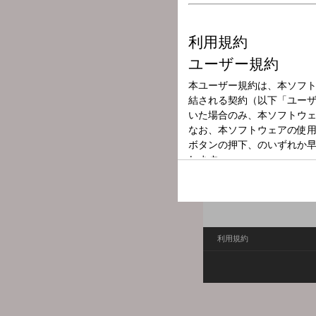
放送局
放送時間
2026年7月10日
番組名
ふぉゆ藤会議室
今年で結成15周年を迎えたS
ー・ラジオ会議の第3弾。
ンDX』などを手掛けた二
利用規約