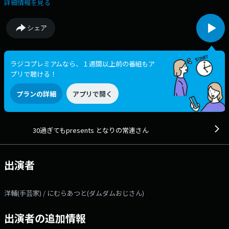
隣席の話に耳を傾けるそんな雰囲気で、お好きな飲み物を片手に！ お便
詳細情報を見る
り:30@digisbs.com #30過ぎても
シェア
ラジコプレミアムなら、１週間以上前の番組もア
プリで聴ける！
プランの詳細
アプリで開く
30過ぎてもpresents となりの常連さん
出演者
洋輔(手芸家) / にむらあつと(ダムダムおじさん)
出演者の追加情報