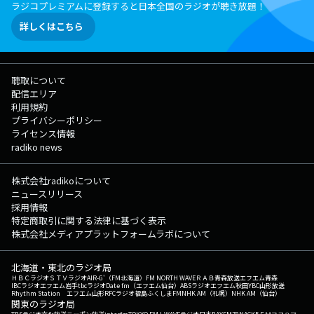
ラジコプレミアムに登録すると日本全国のラジオが聴き放題！
詳しくはこちら
聴取について
配信エリア
利用規約
プライバシーポリシー
ライセンス情報
radiko news
株式会社radikoについて
ニュースリリース
採用情報
特定商取引に関する法律に基づく表示
株式会社メディアプラットフォームラボについて
北海道・東北のラジオ局
ＨＢＣラジオ
ＳＴＶラジオ
AIR-G'（FM北海道）
FM NORTH WAVE
ＲＡＢ青森放送
エフエム青森
IBCラジオ
エフエム岩手
tbcラジオ
Date fm（エフエム仙台）
ABSラジオ
エフエム秋田
YBC山形放送
Rhythm Station エフエム山形
RFCラジオ福島
ふくしまFM
NHK AM（札幌）
NHK AM（仙台）
関東のラジオ局