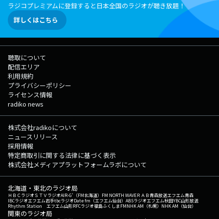
ラジコプレミアムに登録すると日本全国のラジオが聴き放題！
詳しくはこちら
聴取について
配信エリア
利用規約
プライバシーポリシー
ライセンス情報
radiko news
株式会社radikoについて
ニュースリリース
採用情報
特定商取引に関する法律に基づく表示
株式会社メディアプラットフォームラボについて
北海道・東北のラジオ局
ＨＢＣラジオ
ＳＴＶラジオ
AIR-G'（FM北海道）
FM NORTH WAVE
ＲＡＢ青森放送
エフエム青森
IBCラジオ
エフエム岩手
tbcラジオ
Date fm（エフエム仙台）
ABSラジオ
エフエム秋田
YBC山形放送
Rhythm Station エフエム山形
RFCラジオ福島
ふくしまFM
NHK AM（札幌）
NHK AM（仙台）
関東のラジオ局