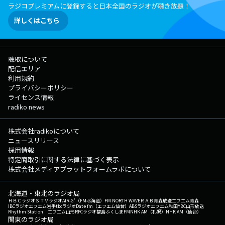
ラジコプレミアムに登録すると日本全国のラジオが聴き放題！
詳しくはこちら
聴取について
配信エリア
利用規約
プライバシーポリシー
ライセンス情報
radiko news
株式会社radikoについて
ニュースリリース
採用情報
特定商取引に関する法律に基づく表示
株式会社メディアプラットフォームラボについて
北海道・東北のラジオ局
ＨＢＣラジオ
ＳＴＶラジオ
AIR-G'（FM北海道）
FM NORTH WAVE
ＲＡＢ青森放送
エフエム青森
IBCラジオ
エフエム岩手
tbcラジオ
Date fm（エフエム仙台）
ABSラジオ
エフエム秋田
YBC山形放送
Rhythm Station エフエム山形
RFCラジオ福島
ふくしまFM
NHK AM（札幌）
NHK AM（仙台）
関東のラジオ局