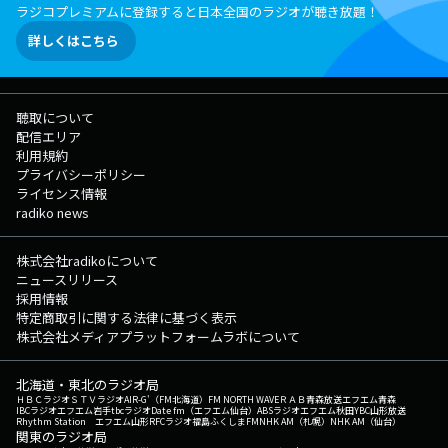
ラジコプレミアムに登録すると日本全国のラジオが聴き放題！
詳しくはこちら
聴取について
配信エリア
利用規約
プライバシーポリシー
ライセンス情報
radiko news
株式会社radikoについて
ニュースリリース
採用情報
特定商取引に関する法律に基づく表示
株式会社メディアプラットフォームラボについて
北海道・東北のラジオ局
ＨＢＣラジオ
ＳＴＶラジオ
AIR-G'（FM北海道）
FM NORTH WAVE
ＲＡＢ青森放送
エフエム青森
IBCラジオ
エフエム岩手
tbcラジオ
Date fm（エフエム仙台）
ABSラジオ
エフエム秋田
YBC山形放送
Rhythm Station エフエム山形
RFCラジオ福島
ふくしまFM
NHK AM（札幌）
NHK AM（仙台）
関東のラジオ局