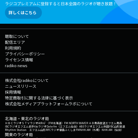
ラジコプレミアムに登録すると日本全国のラジオが聴き放題！
詳しくはこちら
聴取について
配信エリア
利用規約
プライバシーポリシー
ライセンス情報
radiko news
株式会社radikoについて
ニュースリリース
採用情報
特定商取引に関する法律に基づく表示
株式会社メディアプラットフォームラボについて
北海道・東北のラジオ局
ＨＢＣラジオ
ＳＴＶラジオ
AIR-G'（FM北海道）
FM NORTH WAVE
ＲＡＢ青森放送
エフエム青森
IBCラジオ
エフエム岩手
tbcラジオ
Date fm（エフエム仙台）
ABSラジオ
エフエム秋田
YBC山形放送
Rhythm Station エフエム山形
RFCラジオ福島
ふくしまFM
NHK AM（札幌）
NHK AM（仙台）
関東のラジオ局