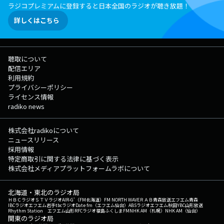
ラジコプレミアムに登録すると日本全国のラジオが聴き放題！
詳しくはこちら
聴取について
配信エリア
利用規約
プライバシーポリシー
ライセンス情報
radiko news
株式会社radikoについて
ニュースリリース
採用情報
特定商取引に関する法律に基づく表示
株式会社メディアプラットフォームラボについて
北海道・東北のラジオ局
ＨＢＣラジオ
ＳＴＶラジオ
AIR-G'（FM北海道）
FM NORTH WAVE
ＲＡＢ青森放送
エフエム青森
IBCラジオ
エフエム岩手
tbcラジオ
Date fm（エフエム仙台）
ABSラジオ
エフエム秋田
YBC山形放送
Rhythm Station エフエム山形
RFCラジオ福島
ふくしまFM
NHK AM（札幌）
NHK AM（仙台）
関東のラジオ局