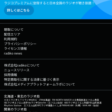
ラジコプレミアムに登録すると日本全国のラジオが聴き放題！
詳しくはこちら
聴取について
配信エリア
利用規約
プライバシーポリシー
ライセンス情報
radiko news
株式会社radikoについて
ニュースリリース
採用情報
特定商取引に関する法律に基づく表示
株式会社メディアプラットフォームラボについて
北海道・東北のラジオ局
ＨＢＣラジオ
ＳＴＶラジオ
AIR-G'（FM北海道）
FM NORTH WAVE
ＲＡＢ青森放送
エフエム青森
IBCラジオ
エフエム岩手
tbcラジオ
Date fm（エフエム仙台）
ABSラジオ
エフエム秋田
YBC山形放送
Rhythm Station エフエム山形
RFCラジオ福島
ふくしまFM
NHK AM（札幌）
NHK AM（仙台）
関東のラジオ局