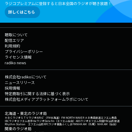
ラジコプレミアムに登録すると日本全国のラジオが聴き放題！
詳しくはこちら
聴取について
配信エリア
利用規約
プライバシーポリシー
ライセンス情報
radiko news
株式会社radikoについて
ニュースリリース
採用情報
特定商取引に関する法律に基づく表示
株式会社メディアプラットフォームラボについて
北海道・東北のラジオ局
ＨＢＣラジオ
ＳＴＶラジオ
AIR-G'（FM北海道）
FM NORTH WAVE
ＲＡＢ青森放送
エフエム青森
IBCラジオ
エフエム岩手
tbcラジオ
Date fm（エフエム仙台）
ABSラジオ
エフエム秋田
YBC山形放送
Rhythm Station エフエム山形
RFCラジオ福島
ふくしまFM
NHK AM（札幌）
NHK AM（仙台）
関東のラジオ局