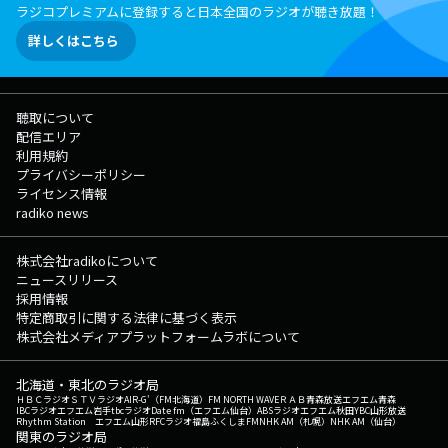
ラジコプレミアムに登録すると日本全国のラジオが聴き放題！
詳しくはこちら
聴取について
配信エリア
利用規約
プライバシーポリシー
ライセンス情報
radiko news
株式会社radikoについて
ニュースリリース
採用情報
特定商取引に関する法律に基づく表示
株式会社メディアプラットフォームラボについて
北海道・東北のラジオ局
ＨＢＣラジオ
ＳＴＶラジオ
AIR-G'（FM北海道）
FM NORTH WAVE
ＲＡＢ青森放送
エフエム青森
IBCラジオ
エフエム岩手
tbcラジオ
Date fm（エフエム仙台）
ABSラジオ
エフエム秋田
YBC山形放送
Rhythm Station エフエム山形
RFCラジオ福島
ふくしまFM
NHK AM（札幌）
NHK AM（仙台）
関東のラジオ局