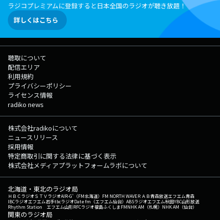
ラジコプレミアムに登録すると日本全国のラジオが聴き放題！
詳しくはこちら
聴取について
配信エリア
利用規約
プライバシーポリシー
ライセンス情報
radiko news
株式会社radikoについて
ニュースリリース
採用情報
特定商取引に関する法律に基づく表示
株式会社メディアプラットフォームラボについて
北海道・東北のラジオ局
ＨＢＣラジオ
ＳＴＶラジオ
AIR-G'（FM北海道）
FM NORTH WAVE
ＲＡＢ青森放送
エフエム青森
IBCラジオ
エフエム岩手
tbcラジオ
Date fm（エフエム仙台）
ABSラジオ
エフエム秋田
YBC山形放送
Rhythm Station エフエム山形
RFCラジオ福島
ふくしまFM
NHK AM（札幌）
NHK AM（仙台）
関東のラジオ局