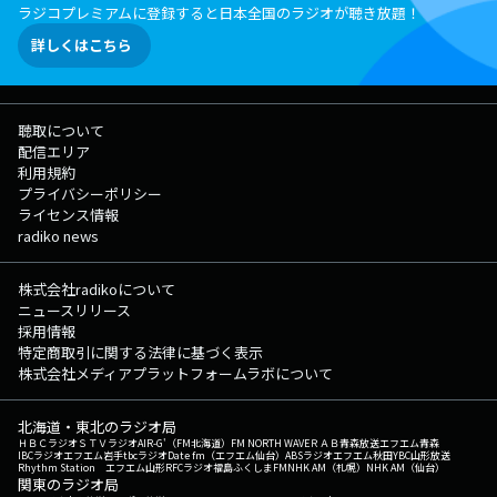
ラジコプレミアムに登録すると日本全国のラジオが聴き放題！
詳しくはこちら
聴取について
配信エリア
利用規約
プライバシーポリシー
ライセンス情報
radiko news
株式会社radikoについて
ニュースリリース
採用情報
特定商取引に関する法律に基づく表示
株式会社メディアプラットフォームラボについて
北海道・東北のラジオ局
ＨＢＣラジオ
ＳＴＶラジオ
AIR-G'（FM北海道）
FM NORTH WAVE
ＲＡＢ青森放送
エフエム青森
IBCラジオ
エフエム岩手
tbcラジオ
Date fm（エフエム仙台）
ABSラジオ
エフエム秋田
YBC山形放送
Rhythm Station エフエム山形
RFCラジオ福島
ふくしまFM
NHK AM（札幌）
NHK AM（仙台）
関東のラジオ局