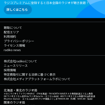
ラジコプレミアムに登録すると日本全国のラジオが聴き放題！
詳しくはこちら
聴取について
配信エリア
利用規約
プライバシーポリシー
ライセンス情報
radiko news
株式会社radikoについて
ニュースリリース
採用情報
特定商取引に関する法律に基づく表示
株式会社メディアプラットフォームラボについて
北海道・東北のラジオ局
ＨＢＣラジオ
ＳＴＶラジオ
AIR-G'（FM北海道）
FM NORTH WAVE
ＲＡＢ青森放送
エフエム青森
IBCラジオ
エフエム岩手
tbcラジオ
Date fm（エフエム仙台）
ABSラジオ
エフエム秋田
YBC山形放送
Rhythm Station エフエム山形
RFCラジオ福島
ふくしまFM
NHK AM（札幌）
NHK AM（仙台）
関東のラジオ局