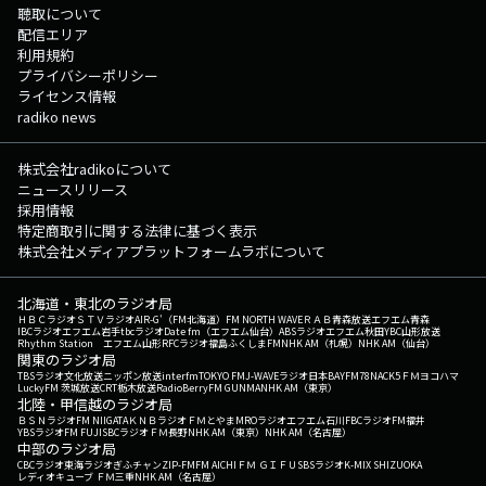
聴取について
配信エリア
利用規約
プライバシーポリシー
ライセンス情報
radiko news
株式会社radikoについて
ニュースリリース
採用情報
特定商取引に関する法律に基づく表示
株式会社メディアプラットフォームラボについて
北海道・東北のラジオ局
ＨＢＣラジオ
ＳＴＶラジオ
AIR-G'（FM北海道）
FM NORTH WAVE
ＲＡＢ青森放送
エフエム青森
IBCラジオ
エフエム岩手
tbcラジオ
Date fm（エフエム仙台）
ABSラジオ
エフエム秋田
YBC山形放送
Rhythm Station エフエム山形
RFCラジオ福島
ふくしまFM
NHK AM（札幌）
NHK AM（仙台）
関東のラジオ局
TBSラジオ
文化放送
ニッポン放送
interfm
TOKYO FM
J-WAVE
ラジオ日本
BAYFM78
NACK5
ＦＭヨコハマ
LuckyFM 茨城放送
CRT栃木放送
RadioBerry
FM GUNMA
NHK AM（東京）
北陸・甲信越のラジオ局
ＢＳＮラジオ
FM NIIGATA
ＫＮＢラジオ
ＦＭとやま
MROラジオ
エフエム石川
FBCラジオ
FM福井
YBSラジオ
FM FUJI
SBCラジオ
ＦＭ長野
NHK AM（東京）
NHK AM（名古屋）
中部のラジオ局
CBCラジオ
東海ラジオ
ぎふチャン
ZIP-FM
FM AICHI
ＦＭ ＧＩＦＵ
SBSラジオ
K-MIX SHIZUOKA
レディオキューブ ＦＭ三重
NHK AM（名古屋）