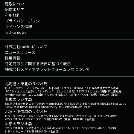
聴取について
配信エリア
利用規約
プライバシーポリシー
ライセンス情報
radiko news
株式会社radikoについて
ニュースリリース
採用情報
特定商取引に関する法律に基づく表示
株式会社メディアプラットフォームラボについて
北海道・東北のラジオ局
ＨＢＣラジオ
ＳＴＶラジオ
AIR-G'（FM北海道）
FM NORTH WAVE
ＲＡＢ青森放送
エフエム青森
IBCラジオ
エフエム岩手
tbcラジオ
Date fm（エフエム仙台）
ABSラジオ
エフエム秋田
YBC山形放送
Rhythm Station エフエム山形
RFCラジオ福島
ふくしまFM
NHK AM（札幌）
NHK AM（仙台）
関東のラジオ局
TBSラジオ
文化放送
ニッポン放送
interfm
TOKYO FM
J-WAVE
ラジオ日本
BAYFM78
NACK5
ＦＭヨコハマ
LuckyFM 茨城放送
CRT栃木放送
RadioBerry
FM GUNMA
NHK AM（東京）
北陸・甲信越のラジオ局
ＢＳＮラジオ
FM NIIGATA
ＫＮＢラジオ
ＦＭとやま
MROラジオ
エフエム石川
FBCラジオ
FM福井
YBSラジオ
FM FUJI
SBCラジオ
ＦＭ長野
NHK AM（東京）
NHK AM（名古屋）
中部のラジオ局
CBCラジオ
東海ラジオ
ぎふチャン
ZIP-FM
FM AICHI
ＦＭ ＧＩＦＵ
SBSラジオ
K-MIX SHIZUOKA
レディオキューブ ＦＭ三重
NHK AM（名古屋）