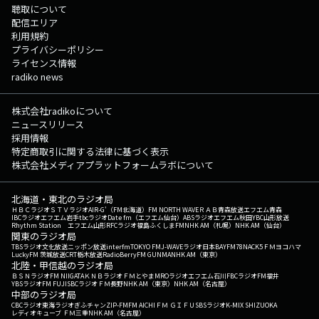
聴取について
配信エリア
利用規約
プライバシーポリシー
ライセンス情報
radiko news
株式会社radikoについて
ニュースリリース
採用情報
特定商取引に関する法律に基づく表示
株式会社メディアプラットフォームラボについて
北海道・東北のラジオ局
ＨＢＣラジオ
ＳＴＶラジオ
AIR-G'（FM北海道）
FM NORTH WAVE
ＲＡＢ青森放送
エフエム青森
IBCラジオ
エフエム岩手
tbcラジオ
Date fm（エフエム仙台）
ABSラジオ
エフエム秋田
YBC山形放送
Rhythm Station エフエム山形
RFCラジオ福島
ふくしまFM
NHK AM（札幌）
NHK AM（仙台）
関東のラジオ局
TBSラジオ
文化放送
ニッポン放送
interfm
TOKYO FM
J-WAVE
ラジオ日本
BAYFM78
NACK5
ＦＭヨコハマ
LuckyFM 茨城放送
CRT栃木放送
RadioBerry
FM GUNMA
NHK AM（東京）
北陸・甲信越のラジオ局
ＢＳＮラジオ
FM NIIGATA
ＫＮＢラジオ
ＦＭとやま
MROラジオ
エフエム石川
FBCラジオ
FM福井
YBSラジオ
FM FUJI
SBCラジオ
ＦＭ長野
NHK AM（東京）
NHK AM（名古屋）
中部のラジオ局
CBCラジオ
東海ラジオ
ぎふチャン
ZIP-FM
FM AICHI
ＦＭ ＧＩＦＵ
SBSラジオ
K-MIX SHIZUOKA
レディオキューブ ＦＭ三重
NHK AM（名古屋）