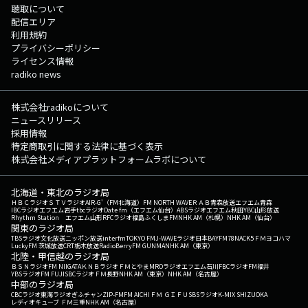
聴取について
配信エリア
利用規約
プライバシーポリシー
ライセンス情報
radiko news
株式会社radikoについて
ニュースリリース
採用情報
特定商取引に関する法律に基づく表示
株式会社メディアプラットフォームラボについて
北海道・東北のラジオ局
ＨＢＣラジオ
ＳＴＶラジオ
AIR-G'（FM北海道）
FM NORTH WAVE
ＲＡＢ青森放送
エフエム青森
IBCラジオ
エフエム岩手
tbcラジオ
Date fm（エフエム仙台）
ABSラジオ
エフエム秋田
YBC山形放送
Rhythm Station エフエム山形
RFCラジオ福島
ふくしまFM
NHK AM（札幌）
NHK AM（仙台）
関東のラジオ局
TBSラジオ
文化放送
ニッポン放送
interfm
TOKYO FM
J-WAVE
ラジオ日本
BAYFM78
NACK5
ＦＭヨコハマ
LuckyFM 茨城放送
CRT栃木放送
RadioBerry
FM GUNMA
NHK AM（東京）
北陸・甲信越のラジオ局
ＢＳＮラジオ
FM NIIGATA
ＫＮＢラジオ
ＦＭとやま
MROラジオ
エフエム石川
FBCラジオ
FM福井
YBSラジオ
FM FUJI
SBCラジオ
ＦＭ長野
NHK AM（東京）
NHK AM（名古屋）
中部のラジオ局
CBCラジオ
東海ラジオ
ぎふチャン
ZIP-FM
FM AICHI
ＦＭ ＧＩＦＵ
SBSラジオ
K-MIX SHIZUOKA
レディオキューブ ＦＭ三重
NHK AM（名古屋）