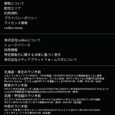
聴取について
配信エリア
利用規約
プライバシーポリシー
ライセンス情報
radiko news
株式会社radikoについて
ニュースリリース
採用情報
特定商取引に関する法律に基づく表示
株式会社メディアプラットフォームラボについて
北海道・東北のラジオ局
ＨＢＣラジオ
ＳＴＶラジオ
AIR-G'（FM北海道）
FM NORTH WAVE
ＲＡＢ青森放送
エフエム青森
IBCラジオ
エフエム岩手
tbcラジオ
Date fm（エフエム仙台）
ABSラジオ
エフエム秋田
YBC山形放送
Rhythm Station エフエム山形
RFCラジオ福島
ふくしまFM
NHK AM（札幌）
NHK AM（仙台）
関東のラジオ局
TBSラジオ
文化放送
ニッポン放送
interfm
TOKYO FM
J-WAVE
ラジオ日本
BAYFM78
NACK5
ＦＭヨコハマ
LuckyFM 茨城放送
CRT栃木放送
RadioBerry
FM GUNMA
NHK AM（東京）
北陸・甲信越のラジオ局
ＢＳＮラジオ
FM NIIGATA
ＫＮＢラジオ
ＦＭとやま
MROラジオ
エフエム石川
FBCラジオ
FM福井
YBSラジオ
FM FUJI
SBCラジオ
ＦＭ長野
NHK AM（東京）
NHK AM（名古屋）
中部のラジオ局
CBCラジオ
東海ラジオ
ぎふチャン
ZIP-FM
FM AICHI
ＦＭ ＧＩＦＵ
SBSラジオ
K-MIX SHIZUOKA
レディオキューブ ＦＭ三重
NHK AM（名古屋）