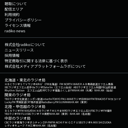
聴取について
配信エリア
利用規約
プライバシーポリシー
ライセンス情報
radiko news
株式会社radikoについて
ニュースリリース
採用情報
特定商取引に関する法律に基づく表示
株式会社メディアプラットフォームラボについて
北海道・東北のラジオ局
ＨＢＣラジオ
ＳＴＶラジオ
AIR-G'（FM北海道）
FM NORTH WAVE
ＲＡＢ青森放送
エフエム青森
IBCラジオ
エフエム岩手
tbcラジオ
Date fm（エフエム仙台）
ABSラジオ
エフエム秋田
YBC山形放送
Rhythm Station エフエム山形
RFCラジオ福島
ふくしまFM
NHK AM（札幌）
NHK AM（仙台）
関東のラジオ局
TBSラジオ
文化放送
ニッポン放送
interfm
TOKYO FM
J-WAVE
ラジオ日本
BAYFM78
NACK5
ＦＭヨコハマ
LuckyFM 茨城放送
CRT栃木放送
RadioBerry
FM GUNMA
NHK AM（東京）
北陸・甲信越のラジオ局
ＢＳＮラジオ
FM NIIGATA
ＫＮＢラジオ
ＦＭとやま
MROラジオ
エフエム石川
FBCラジオ
FM福井
YBSラジオ
FM FUJI
SBCラジオ
ＦＭ長野
NHK AM（東京）
NHK AM（名古屋）
中部のラジオ局
CBCラジオ
東海ラジオ
ぎふチャン
ZIP-FM
FM AICHI
ＦＭ ＧＩＦＵ
SBSラジオ
K-MIX SHIZUOKA
レディオキューブ ＦＭ三重
NHK AM（名古屋）