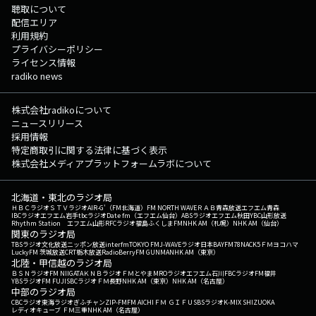
聴取について
配信エリア
利用規約
プライバシーポリシー
ライセンス情報
radiko news
株式会社radikoについて
ニュースリリース
採用情報
特定商取引に関する法律に基づく表示
株式会社メディアプラットフォームラボについて
北海道・東北のラジオ局
ＨＢＣラジオ
ＳＴＶラジオ
AIR-G'（FM北海道）
FM NORTH WAVE
ＲＡＢ青森放送
エフエム青森
IBCラジオ
エフエム岩手
tbcラジオ
Date fm（エフエム仙台）
ABSラジオ
エフエム秋田
YBC山形放送
Rhythm Station エフエム山形
RFCラジオ福島
ふくしまFM
NHK AM（札幌）
NHK AM（仙台）
関東のラジオ局
TBSラジオ
文化放送
ニッポン放送
interfm
TOKYO FM
J-WAVE
ラジオ日本
BAYFM78
NACK5
ＦＭヨコハマ
LuckyFM 茨城放送
CRT栃木放送
RadioBerry
FM GUNMA
NHK AM（東京）
北陸・甲信越のラジオ局
ＢＳＮラジオ
FM NIIGATA
ＫＮＢラジオ
ＦＭとやま
MROラジオ
エフエム石川
FBCラジオ
FM福井
YBSラジオ
FM FUJI
SBCラジオ
ＦＭ長野
NHK AM（東京）
NHK AM（名古屋）
中部のラジオ局
CBCラジオ
東海ラジオ
ぎふチャン
ZIP-FM
FM AICHI
ＦＭ ＧＩＦＵ
SBSラジオ
K-MIX SHIZUOKA
レディオキューブ ＦＭ三重
NHK AM（名古屋）