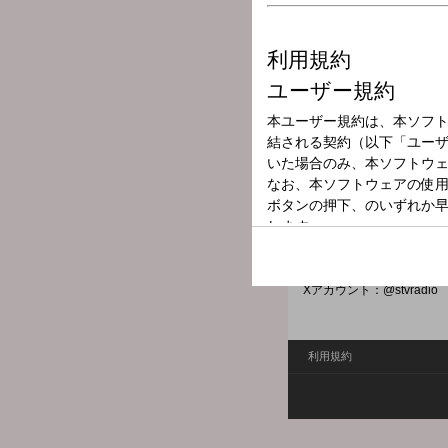
放送局
放送時間
2024年3月26日
番組名
まるごと！エン
佐々木たくおがメインパー
marugoto@stv.jp
Xハッシュタグ：#stvradio
Xアカウント：@stvradio
利用規約