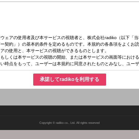
（火）14:00～17:00
タメ～ション
ソナリティを務める、トーク・音楽・話題・情報満載の生放送！◇16：45頃～「ス
承諾してradikoを利用する
Copyright © radiko co., Ltd. All rights reserved