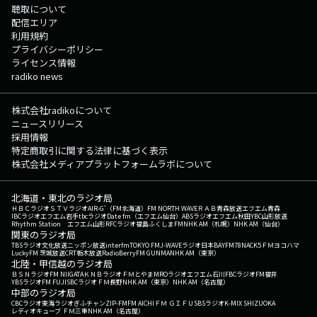
聴取について
配信エリア
利用規約
プライバシーポリシー
ライセンス情報
radiko news
株式会社radikoについて
ニュースリリース
採用情報
特定商取引に関する法律に基づく表示
株式会社メディアプラットフォームラボについて
北海道・東北のラジオ局
ＨＢＣラジオ
ＳＴＶラジオ
AIR-G'（FM北海道）
FM NORTH WAVE
ＲＡＢ青森放送
エフエム青森
IBCラジオ
エフエム岩手
tbcラジオ
Date fm（エフエム仙台）
ABSラジオ
エフエム秋田
YBC山形放送
Rhythm Station エフエム山形
RFCラジオ福島
ふくしまFM
NHK AM（札幌）
NHK AM（仙台）
関東のラジオ局
TBSラジオ
文化放送
ニッポン放送
interfm
TOKYO FM
J-WAVE
ラジオ日本
BAYFM78
NACK5
ＦＭヨコハマ
LuckyFM 茨城放送
CRT栃木放送
RadioBerry
FM GUNMA
NHK AM（東京）
北陸・甲信越のラジオ局
ＢＳＮラジオ
FM NIIGATA
ＫＮＢラジオ
ＦＭとやま
MROラジオ
エフエム石川
FBCラジオ
FM福井
YBSラジオ
FM FUJI
SBCラジオ
ＦＭ長野
NHK AM（東京）
NHK AM（名古屋）
中部のラジオ局
CBCラジオ
東海ラジオ
ぎふチャン
ZIP-FM
FM AICHI
ＦＭ ＧＩＦＵ
SBSラジオ
K-MIX SHIZUOKA
レディオキューブ ＦＭ三重
NHK AM（名古屋）