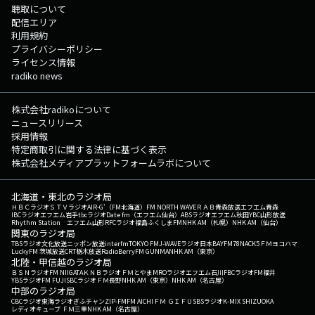
聴取について
配信エリア
利用規約
プライバシーポリシー
ライセンス情報
radiko news
株式会社radikoについて
ニュースリリース
採用情報
特定商取引に関する法律に基づく表示
株式会社メディアプラットフォームラボについて
北海道・東北のラジオ局
ＨＢＣラジオ
ＳＴＶラジオ
AIR-G'（FM北海道）
FM NORTH WAVE
ＲＡＢ青森放送
エフエム青森
IBCラジオ
エフエム岩手
tbcラジオ
Date fm（エフエム仙台）
ABSラジオ
エフエム秋田
YBC山形放送
Rhythm Station エフエム山形
RFCラジオ福島
ふくしまFM
NHK AM（札幌）
NHK AM（仙台）
関東のラジオ局
TBSラジオ
文化放送
ニッポン放送
interfm
TOKYO FM
J-WAVE
ラジオ日本
BAYFM78
NACK5
ＦＭヨコハマ
LuckyFM 茨城放送
CRT栃木放送
RadioBerry
FM GUNMA
NHK AM（東京）
北陸・甲信越のラジオ局
ＢＳＮラジオ
FM NIIGATA
ＫＮＢラジオ
ＦＭとやま
MROラジオ
エフエム石川
FBCラジオ
FM福井
YBSラジオ
FM FUJI
SBCラジオ
ＦＭ長野
NHK AM（東京）
NHK AM（名古屋）
中部のラジオ局
CBCラジオ
東海ラジオ
ぎふチャン
ZIP-FM
FM AICHI
ＦＭ ＧＩＦＵ
SBSラジオ
K-MIX SHIZUOKA
レディオキューブ ＦＭ三重
NHK AM（名古屋）