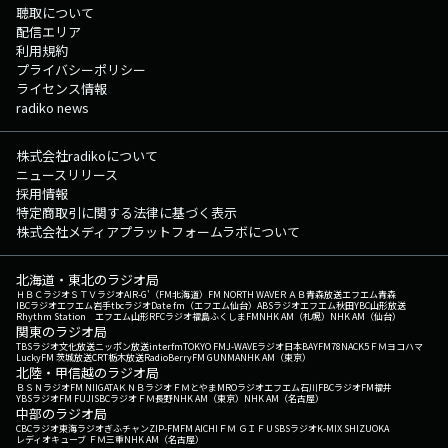
聴取について
配信エリア
利用規約
プライバシーポリシー
ライセンス情報
radiko news
株式会社radikoについて
ニュースリリース
採用情報
特定商取引に関する法律に基づく表示
株式会社メディアプラットフォームラボについて
北海道・東北のラジオ局
ＨＢＣラジオ
ＳＴＶラジオ
AIR-G'（FM北海道）
FM NORTH WAVE
ＲＡＢ青森放送
エフエム青森
IBCラジオ
エフエム岩手
tbcラジオ
Date fm（エフエム仙台）
ABSラジオ
エフエム秋田
YBC山形放送
Rhythm Station エフエム山形
RFCラジオ福島
ふくしまFM
NHK AM（札幌）
NHK AM（仙台）
関東のラジオ局
TBSラジオ
文化放送
ニッポン放送
interfm
TOKYO FM
J-WAVE
ラジオ日本
BAYFM78
NACK5
ＦＭヨコハマ
LuckyFM 茨城放送
CRT栃木放送
RadioBerry
FM GUNMA
NHK AM（東京）
北陸・甲信越のラジオ局
ＢＳＮラジオ
FM NIIGATA
ＫＮＢラジオ
ＦＭとやま
MROラジオ
エフエム石川
FBCラジオ
FM福井
YBSラジオ
FM FUJI
SBCラジオ
ＦＭ長野
NHK AM（東京）
NHK AM（名古屋）
中部のラジオ局
CBCラジオ
東海ラジオ
ぎふチャン
ZIP-FM
FM AICHI
ＦＭ ＧＩＦＵ
SBSラジオ
K-MIX SHIZUOKA
レディオキューブ ＦＭ三重
NHK AM（名古屋）