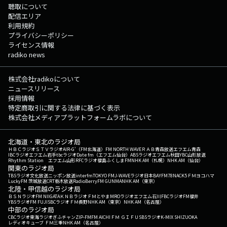
聴取について
配信エリア
利用規約
プライバシーポリシー
ライセンス情報
radiko news
株式会社radikoについて
ニュースリリース
採用情報
特定商取引に関する法律に基づく表示
株式会社メディアプラットフォームラボについて
北海道・東北のラジオ局
ＨＢＣラジオ
ＳＴＶラジオ
AIR-G'（FM北海道）
FM NORTH WAVE
ＲＡＢ青森放送
エフエム青森
IBCラジオ
エフエム岩手
tbcラジオ
Date fm（エフエム仙台）
ABSラジオ
エフエム秋田
YBC山形放送
Rhythm Station エフエム山形
RFCラジオ福島
ふくしまFM
NHK AM（札幌）
NHK AM（仙台）
関東のラジオ局
TBSラジオ
文化放送
ニッポン放送
interfm
TOKYO FM
J-WAVE
ラジオ日本
BAYFM78
NACK5
ＦＭヨコハマ
LuckyFM 茨城放送
CRT栃木放送
RadioBerry
FM GUNMA
NHK AM（東京）
北陸・甲信越のラジオ局
ＢＳＮラジオ
FM NIIGATA
ＫＮＢラジオ
ＦＭとやま
MROラジオ
エフエム石川
FBCラジオ
FM福井
YBSラジオ
FM FUJI
SBCラジオ
ＦＭ長野
NHK AM（東京）
NHK AM（名古屋）
中部のラジオ局
CBCラジオ
東海ラジオ
ぎふチャン
ZIP-FM
FM AICHI
ＦＭ ＧＩＦＵ
SBSラジオ
K-MIX SHIZUOKA
レディオキューブ ＦＭ三重
NHK AM（名古屋）