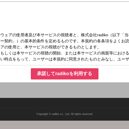
（土）07:30～08:00
はん
和さんが、STVラジオにレギュラー出演！ 野々村芳和さんと吉川のりおアナウンサ
ル：okome@stv.jp
承諾してradikoを利用する
Copyright © radiko co., Ltd. All rights reserved