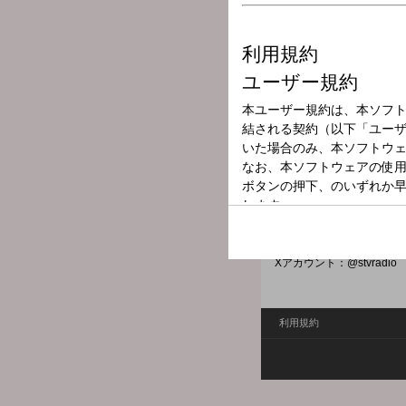
放送局
放送時間
2024年9月14日
番組名
ノノさんの朝ご
土曜朝の30分、野々村芳
りするトークバラエティ。 メー
Xハッシュタグ：#stvradio
Xアカウント：@stvradio
利用規約