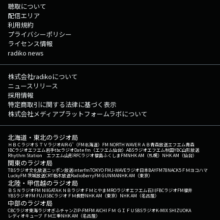
聴取について
配信エリア
利用規約
プライバシーポリシー
ライセンス情報
radiko news
株式会社radikoについて
ニュースリリース
採用情報
特定商取引に関する法律に基づく表示
株式会社メディアプラットフォームラボについて
北海道・東北のラジオ局
ＨＢＣラジオ
ＳＴＶラジオ
AIR-G'（FM北海道）
FM NORTH WAVE
ＲＡＢ青森放送
エフエム青森
IBCラジオ
エフエム岩手
tbcラジオ
Date fm（エフエム仙台）
ABSラジオ
エフエム秋田
YBC山形放送
Rhythm Station エフエム山形
RFCラジオ福島
ふくしまFM
NHK AM（札幌）
NHK AM（仙台）
関東のラジオ局
TBSラジオ
文化放送
ニッポン放送
interfm
TOKYO FM
J-WAVE
ラジオ日本
BAYFM78
NACK5
ＦＭヨコハマ
LuckyFM 茨城放送
CRT栃木放送
RadioBerry
FM GUNMA
NHK AM（東京）
北陸・甲信越のラジオ局
ＢＳＮラジオ
FM NIIGATA
ＫＮＢラジオ
ＦＭとやま
MROラジオ
エフエム石川
FBCラジオ
FM福井
YBSラジオ
FM FUJI
SBCラジオ
ＦＭ長野
NHK AM（東京）
NHK AM（名古屋）
中部のラジオ局
CBCラジオ
東海ラジオ
ぎふチャン
ZIP-FM
FM AICHI
ＦＭ ＧＩＦＵ
SBSラジオ
K-MIX SHIZUOKA
レディオキューブ ＦＭ三重
NHK AM（名古屋）