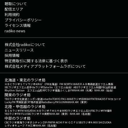
聴取について
配信エリア
利用規約
プライバシーポリシー
ライセンス情報
radiko news
株式会社radikoについて
ニュースリリース
採用情報
特定商取引に関する法律に基づく表示
株式会社メディアプラットフォームラボについて
北海道・東北のラジオ局
ＨＢＣラジオ
ＳＴＶラジオ
AIR-G'（FM北海道）
FM NORTH WAVE
ＲＡＢ青森放送
エフエム青森
IBCラジオ
エフエム岩手
tbcラジオ
Date fm（エフエム仙台）
ABSラジオ
エフエム秋田
YBC山形放送
Rhythm Station エフエム山形
RFCラジオ福島
ふくしまFM
NHK AM（札幌）
NHK AM（仙台）
関東のラジオ局
TBSラジオ
文化放送
ニッポン放送
interfm
TOKYO FM
J-WAVE
ラジオ日本
BAYFM78
NACK5
ＦＭヨコハマ
LuckyFM 茨城放送
CRT栃木放送
RadioBerry
FM GUNMA
NHK AM（東京）
北陸・甲信越のラジオ局
ＢＳＮラジオ
FM NIIGATA
ＫＮＢラジオ
ＦＭとやま
MROラジオ
エフエム石川
FBCラジオ
FM福井
YBSラジオ
FM FUJI
SBCラジオ
ＦＭ長野
NHK AM（東京）
NHK AM（名古屋）
中部のラジオ局
CBCラジオ
東海ラジオ
ぎふチャン
ZIP-FM
FM AICHI
ＦＭ ＧＩＦＵ
SBSラジオ
K-MIX SHIZUOKA
レディオキューブ ＦＭ三重
NHK AM（名古屋）