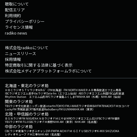
聴取について
配信エリア
利用規約
プライバシーポリシー
ライセンス情報
radiko news
株式会社radikoについて
ニュースリリース
採用情報
特定商取引に関する法律に基づく表示
株式会社メディアプラットフォームラボについて
北海道・東北のラジオ局
ＨＢＣラジオ
ＳＴＶラジオ
AIR-G'（FM北海道）
FM NORTH WAVE
ＲＡＢ青森放送
エフエム青森
IBCラジオ
エフエム岩手
tbcラジオ
Date fm（エフエム仙台）
ABSラジオ
エフエム秋田
YBC山形放送
Rhythm Station エフエム山形
RFCラジオ福島
ふくしまFM
NHK AM（札幌）
NHK AM（仙台）
関東のラジオ局
TBSラジオ
文化放送
ニッポン放送
interfm
TOKYO FM
J-WAVE
ラジオ日本
BAYFM78
NACK5
ＦＭヨコハマ
LuckyFM 茨城放送
CRT栃木放送
RadioBerry
FM GUNMA
NHK AM（東京）
北陸・甲信越のラジオ局
ＢＳＮラジオ
FM NIIGATA
ＫＮＢラジオ
ＦＭとやま
MROラジオ
エフエム石川
FBCラジオ
FM福井
YBSラジオ
FM FUJI
SBCラジオ
ＦＭ長野
NHK AM（東京）
NHK AM（名古屋）
中部のラジオ局
CBCラジオ
東海ラジオ
ぎふチャン
ZIP-FM
FM AICHI
ＦＭ ＧＩＦＵ
SBSラジオ
K-MIX SHIZUOKA
レディオキューブ ＦＭ三重
NHK AM（名古屋）