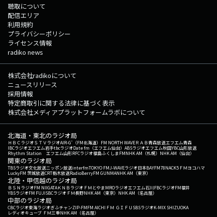
聴取について
配信エリア
利用規約
プライバシーポリシー
ライセンス情報
radiko news
株式会社radikoについて
ニュースリリース
採用情報
特定商取引に関する法律に基づく表示
株式会社メディアプラットフォームラボについて
北海道・東北のラジオ局
ＨＢＣラジオ
ＳＴＶラジオ
AIR-G'（FM北海道）
FM NORTH WAVE
ＲＡＢ青森放送
エフエム青森
IBCラジオ
エフエム岩手
tbcラジオ
Date fm（エフエム仙台）
ABSラジオ
エフエム秋田
YBC山形放送
Rhythm Station エフエム山形
RFCラジオ福島
ふくしまFM
NHK AM（札幌）
NHK AM（仙台）
関東のラジオ局
TBSラジオ
文化放送
ニッポン放送
interfm
TOKYO FM
J-WAVE
ラジオ日本
BAYFM78
NACK5
ＦＭヨコハマ
LuckyFM 茨城放送
CRT栃木放送
RadioBerry
FM GUNMA
NHK AM（東京）
北陸・甲信越のラジオ局
ＢＳＮラジオ
FM NIIGATA
ＫＮＢラジオ
ＦＭとやま
MROラジオ
エフエム石川
FBCラジオ
FM福井
YBSラジオ
FM FUJI
SBCラジオ
ＦＭ長野
NHK AM（東京）
NHK AM（名古屋）
中部のラジオ局
CBCラジオ
東海ラジオ
ぎふチャン
ZIP-FM
FM AICHI
ＦＭ ＧＩＦＵ
SBSラジオ
K-MIX SHIZUOKA
レディオキューブ ＦＭ三重
NHK AM（名古屋）