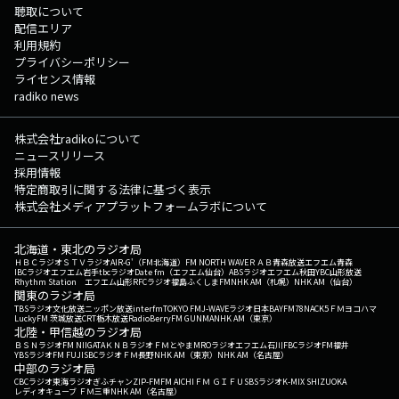
聴取について
配信エリア
利用規約
プライバシーポリシー
ライセンス情報
radiko news
株式会社radikoについて
ニュースリリース
採用情報
特定商取引に関する法律に基づく表示
株式会社メディアプラットフォームラボについて
北海道・東北のラジオ局
ＨＢＣラジオ
ＳＴＶラジオ
AIR-G'（FM北海道）
FM NORTH WAVE
ＲＡＢ青森放送
エフエム青森
IBCラジオ
エフエム岩手
tbcラジオ
Date fm（エフエム仙台）
ABSラジオ
エフエム秋田
YBC山形放送
Rhythm Station エフエム山形
RFCラジオ福島
ふくしまFM
NHK AM（札幌）
NHK AM（仙台）
関東のラジオ局
TBSラジオ
文化放送
ニッポン放送
interfm
TOKYO FM
J-WAVE
ラジオ日本
BAYFM78
NACK5
ＦＭヨコハマ
LuckyFM 茨城放送
CRT栃木放送
RadioBerry
FM GUNMA
NHK AM（東京）
北陸・甲信越のラジオ局
ＢＳＮラジオ
FM NIIGATA
ＫＮＢラジオ
ＦＭとやま
MROラジオ
エフエム石川
FBCラジオ
FM福井
YBSラジオ
FM FUJI
SBCラジオ
ＦＭ長野
NHK AM（東京）
NHK AM（名古屋）
中部のラジオ局
CBCラジオ
東海ラジオ
ぎふチャン
ZIP-FM
FM AICHI
ＦＭ ＧＩＦＵ
SBSラジオ
K-MIX SHIZUOKA
レディオキューブ ＦＭ三重
NHK AM（名古屋）