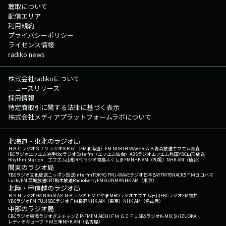
聴取について
配信エリア
利用規約
プライバシーポリシー
ライセンス情報
radiko news
株式会社radikoについて
ニュースリリース
採用情報
特定商取引に関する法律に基づく表示
株式会社メディアプラットフォームラボについて
北海道・東北のラジオ局
ＨＢＣラジオ
ＳＴＶラジオ
AIR-G'（FM北海道）
FM NORTH WAVE
ＲＡＢ青森放送
エフエム青森
IBCラジオ
エフエム岩手
tbcラジオ
Date fm（エフエム仙台）
ABSラジオ
エフエム秋田
YBC山形放送
Rhythm Station エフエム山形
RFCラジオ福島
ふくしまFM
NHK AM（札幌）
NHK AM（仙台）
関東のラジオ局
TBSラジオ
文化放送
ニッポン放送
interfm
TOKYO FM
J-WAVE
ラジオ日本
BAYFM78
NACK5
ＦＭヨコハマ
LuckyFM 茨城放送
CRT栃木放送
RadioBerry
FM GUNMA
NHK AM（東京）
北陸・甲信越のラジオ局
ＢＳＮラジオ
FM NIIGATA
ＫＮＢラジオ
ＦＭとやま
MROラジオ
エフエム石川
FBCラジオ
FM福井
YBSラジオ
FM FUJI
SBCラジオ
ＦＭ長野
NHK AM（東京）
NHK AM（名古屋）
中部のラジオ局
CBCラジオ
東海ラジオ
ぎふチャン
ZIP-FM
FM AICHI
ＦＭ ＧＩＦＵ
SBSラジオ
K-MIX SHIZUOKA
レディオキューブ ＦＭ三重
NHK AM（名古屋）