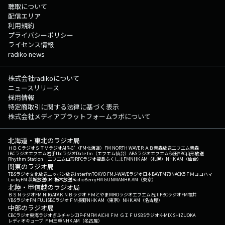
聴取について
配信エリア
利用規約
プライバシーポリシー
ライセンス情報
radiko news
株式会社radikoについて
ニュースリリース
採用情報
特定商取引に関する法律に基づく表示
株式会社メディアプラットフォームラボについて
北海道・東北のラジオ局
ＨＢＣラジオ
ＳＴＶラジオ
AIR-G'（FM北海道）
FM NORTH WAVE
ＲＡＢ青森放送
エフエム青森
IBCラジオ
エフエム岩手
tbcラジオ
Date fm（エフエム仙台）
ABSラジオ
エフエム秋田
YBC山形放送
Rhythm Station エフエム山形
RFCラジオ福島
ふくしまFM
NHK AM（札幌）
NHK AM（仙台）
関東のラジオ局
TBSラジオ
文化放送
ニッポン放送
interfm
TOKYO FM
J-WAVE
ラジオ日本
BAYFM78
NACK5
ＦＭヨコハマ
LuckyFM 茨城放送
CRT栃木放送
RadioBerry
FM GUNMA
NHK AM（東京）
北陸・甲信越のラジオ局
ＢＳＮラジオ
FM NIIGATA
ＫＮＢラジオ
ＦＭとやま
MROラジオ
エフエム石川
FBCラジオ
FM福井
YBSラジオ
FM FUJI
SBCラジオ
ＦＭ長野
NHK AM（東京）
NHK AM（名古屋）
中部のラジオ局
CBCラジオ
東海ラジオ
ぎふチャン
ZIP-FM
FM AICHI
ＦＭ ＧＩＦＵ
SBSラジオ
K-MIX SHIZUOKA
レディオキューブ ＦＭ三重
NHK AM（名古屋）