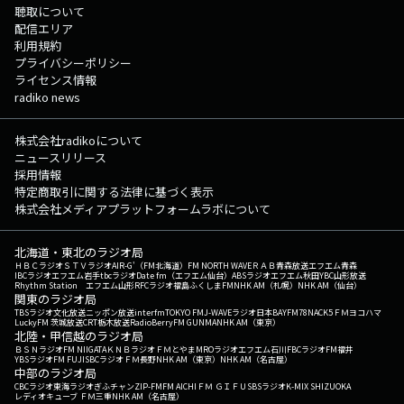
聴取について
配信エリア
利用規約
プライバシーポリシー
ライセンス情報
radiko news
株式会社radikoについて
ニュースリリース
採用情報
特定商取引に関する法律に基づく表示
株式会社メディアプラットフォームラボについて
北海道・東北のラジオ局
ＨＢＣラジオ
ＳＴＶラジオ
AIR-G'（FM北海道）
FM NORTH WAVE
ＲＡＢ青森放送
エフエム青森
IBCラジオ
エフエム岩手
tbcラジオ
Date fm（エフエム仙台）
ABSラジオ
エフエム秋田
YBC山形放送
Rhythm Station エフエム山形
RFCラジオ福島
ふくしまFM
NHK AM（札幌）
NHK AM（仙台）
関東のラジオ局
TBSラジオ
文化放送
ニッポン放送
interfm
TOKYO FM
J-WAVE
ラジオ日本
BAYFM78
NACK5
ＦＭヨコハマ
LuckyFM 茨城放送
CRT栃木放送
RadioBerry
FM GUNMA
NHK AM（東京）
北陸・甲信越のラジオ局
ＢＳＮラジオ
FM NIIGATA
ＫＮＢラジオ
ＦＭとやま
MROラジオ
エフエム石川
FBCラジオ
FM福井
YBSラジオ
FM FUJI
SBCラジオ
ＦＭ長野
NHK AM（東京）
NHK AM（名古屋）
中部のラジオ局
CBCラジオ
東海ラジオ
ぎふチャン
ZIP-FM
FM AICHI
ＦＭ ＧＩＦＵ
SBSラジオ
K-MIX SHIZUOKA
レディオキューブ ＦＭ三重
NHK AM（名古屋）