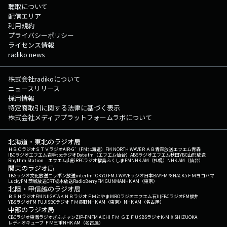
聴取について
配信エリア
利用規約
プライバシーポリシー
ライセンス情報
radiko news
株式会社radikoについて
ニュースリリース
採用情報
特定商取引に関する法律に基づく表示
株式会社メディアプラットフォームラボについて
北海道・東北のラジオ局
ＨＢＣラジオ
ＳＴＶラジオ
AIR-G'（FM北海道）
FM NORTH WAVE
ＲＡＢ青森放送
エフエム青森
IBCラジオ
エフエム岩手
tbcラジオ
Date fm（エフエム仙台）
ABSラジオ
エフエム秋田
YBC山形放送
Rhythm Station エフエム山形
RFCラジオ福島
ふくしまFM
NHK AM（札幌）
NHK AM（仙台）
関東のラジオ局
TBSラジオ
文化放送
ニッポン放送
interfm
TOKYO FM
J-WAVE
ラジオ日本
BAYFM78
NACK5
ＦＭヨコハマ
LuckyFM 茨城放送
CRT栃木放送
RadioBerry
FM GUNMA
NHK AM（東京）
北陸・甲信越のラジオ局
ＢＳＮラジオ
FM NIIGATA
ＫＮＢラジオ
ＦＭとやま
MROラジオ
エフエム石川
FBCラジオ
FM福井
YBSラジオ
FM FUJI
SBCラジオ
ＦＭ長野
NHK AM（東京）
NHK AM（名古屋）
中部のラジオ局
CBCラジオ
東海ラジオ
ぎふチャン
ZIP-FM
FM AICHI
ＦＭ ＧＩＦＵ
SBSラジオ
K-MIX SHIZUOKA
レディオキューブ ＦＭ三重
NHK AM（名古屋）