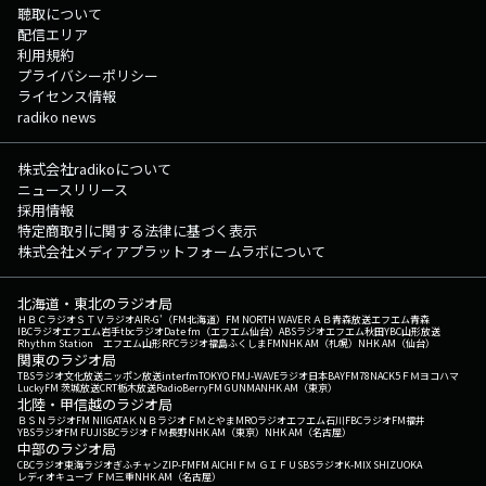
聴取について
配信エリア
利用規約
プライバシーポリシー
ライセンス情報
radiko news
株式会社radikoについて
ニュースリリース
採用情報
特定商取引に関する法律に基づく表示
株式会社メディアプラットフォームラボについて
北海道・東北のラジオ局
ＨＢＣラジオ
ＳＴＶラジオ
AIR-G'（FM北海道）
FM NORTH WAVE
ＲＡＢ青森放送
エフエム青森
IBCラジオ
エフエム岩手
tbcラジオ
Date fm（エフエム仙台）
ABSラジオ
エフエム秋田
YBC山形放送
Rhythm Station エフエム山形
RFCラジオ福島
ふくしまFM
NHK AM（札幌）
NHK AM（仙台）
関東のラジオ局
TBSラジオ
文化放送
ニッポン放送
interfm
TOKYO FM
J-WAVE
ラジオ日本
BAYFM78
NACK5
ＦＭヨコハマ
LuckyFM 茨城放送
CRT栃木放送
RadioBerry
FM GUNMA
NHK AM（東京）
北陸・甲信越のラジオ局
ＢＳＮラジオ
FM NIIGATA
ＫＮＢラジオ
ＦＭとやま
MROラジオ
エフエム石川
FBCラジオ
FM福井
YBSラジオ
FM FUJI
SBCラジオ
ＦＭ長野
NHK AM（東京）
NHK AM（名古屋）
中部のラジオ局
CBCラジオ
東海ラジオ
ぎふチャン
ZIP-FM
FM AICHI
ＦＭ ＧＩＦＵ
SBSラジオ
K-MIX SHIZUOKA
レディオキューブ ＦＭ三重
NHK AM（名古屋）