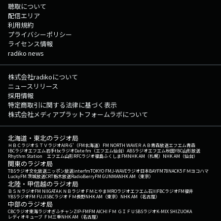
聴取について
配信エリア
利用規約
プライバシーポリシー
ライセンス情報
radiko news
株式会社radikoについて
ニュースリリース
採用情報
特定商取引に関する法律に基づく表示
株式会社メディアプラットフォームラボについて
北海道・東北のラジオ局
ＨＢＣラジオ
ＳＴＶラジオ
AIR-G'（FM北海道）
FM NORTH WAVE
ＲＡＢ青森放送
エフエム青森
IBCラジオ
エフエム岩手
tbcラジオ
Date fm（エフエム仙台）
ABSラジオ
エフエム秋田
YBC山形放送
Rhythm Station エフエム山形
RFCラジオ福島
ふくしまFM
NHK AM（札幌）
NHK AM（仙台）
関東のラジオ局
TBSラジオ
文化放送
ニッポン放送
interfm
TOKYO FM
J-WAVE
ラジオ日本
BAYFM78
NACK5
ＦＭヨコハマ
LuckyFM 茨城放送
CRT栃木放送
RadioBerry
FM GUNMA
NHK AM（東京）
北陸・甲信越のラジオ局
ＢＳＮラジオ
FM NIIGATA
ＫＮＢラジオ
ＦＭとやま
MROラジオ
エフエム石川
FBCラジオ
FM福井
YBSラジオ
FM FUJI
SBCラジオ
ＦＭ長野
NHK AM（東京）
NHK AM（名古屋）
中部のラジオ局
CBCラジオ
東海ラジオ
ぎふチャン
ZIP-FM
FM AICHI
ＦＭ ＧＩＦＵ
SBSラジオ
K-MIX SHIZUOKA
レディオキューブ ＦＭ三重
NHK AM（名古屋）