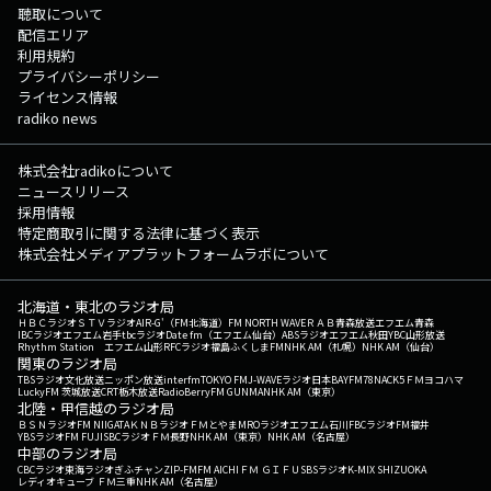
聴取について
配信エリア
利用規約
プライバシーポリシー
ライセンス情報
radiko news
株式会社radikoについて
ニュースリリース
採用情報
特定商取引に関する法律に基づく表示
株式会社メディアプラットフォームラボについて
北海道・東北のラジオ局
ＨＢＣラジオ
ＳＴＶラジオ
AIR-G'（FM北海道）
FM NORTH WAVE
ＲＡＢ青森放送
エフエム青森
IBCラジオ
エフエム岩手
tbcラジオ
Date fm（エフエム仙台）
ABSラジオ
エフエム秋田
YBC山形放送
Rhythm Station エフエム山形
RFCラジオ福島
ふくしまFM
NHK AM（札幌）
NHK AM（仙台）
関東のラジオ局
TBSラジオ
文化放送
ニッポン放送
interfm
TOKYO FM
J-WAVE
ラジオ日本
BAYFM78
NACK5
ＦＭヨコハマ
LuckyFM 茨城放送
CRT栃木放送
RadioBerry
FM GUNMA
NHK AM（東京）
北陸・甲信越のラジオ局
ＢＳＮラジオ
FM NIIGATA
ＫＮＢラジオ
ＦＭとやま
MROラジオ
エフエム石川
FBCラジオ
FM福井
YBSラジオ
FM FUJI
SBCラジオ
ＦＭ長野
NHK AM（東京）
NHK AM（名古屋）
中部のラジオ局
CBCラジオ
東海ラジオ
ぎふチャン
ZIP-FM
FM AICHI
ＦＭ ＧＩＦＵ
SBSラジオ
K-MIX SHIZUOKA
レディオキューブ ＦＭ三重
NHK AM（名古屋）