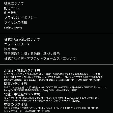
聴取について
配信エリア
利用規約
プライバシーポリシー
ライセンス情報
radiko news
株式会社radikoについて
ニュースリリース
採用情報
特定商取引に関する法律に基づく表示
株式会社メディアプラットフォームラボについて
北海道・東北のラジオ局
ＨＢＣラジオ
ＳＴＶラジオ
AIR-G'（FM北海道）
FM NORTH WAVE
ＲＡＢ青森放送
エフエム青森
IBCラジオ
エフエム岩手
tbcラジオ
Date fm（エフエム仙台）
ABSラジオ
エフエム秋田
YBC山形放送
Rhythm Station エフエム山形
RFCラジオ福島
ふくしまFM
NHK AM（札幌）
NHK AM（仙台）
関東のラジオ局
TBSラジオ
文化放送
ニッポン放送
interfm
TOKYO FM
J-WAVE
ラジオ日本
BAYFM78
NACK5
ＦＭヨコハマ
LuckyFM 茨城放送
CRT栃木放送
RadioBerry
FM GUNMA
NHK AM（東京）
北陸・甲信越のラジオ局
ＢＳＮラジオ
FM NIIGATA
ＫＮＢラジオ
ＦＭとやま
MROラジオ
エフエム石川
FBCラジオ
FM福井
YBSラジオ
FM FUJI
SBCラジオ
ＦＭ長野
NHK AM（東京）
NHK AM（名古屋）
中部のラジオ局
CBCラジオ
東海ラジオ
ぎふチャン
ZIP-FM
FM AICHI
ＦＭ ＧＩＦＵ
SBSラジオ
K-MIX SHIZUOKA
レディオキューブ ＦＭ三重
NHK AM（名古屋）