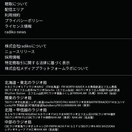
聴取について
配信エリア
利用規約
プライバシーポリシー
ライセンス情報
radiko news
株式会社radikoについて
ニュースリリース
採用情報
特定商取引に関する法律に基づく表示
株式会社メディアプラットフォームラボについて
北海道・東北のラジオ局
ＨＢＣラジオ
ＳＴＶラジオ
AIR-G'（FM北海道）
FM NORTH WAVE
ＲＡＢ青森放送
エフエム青森
IBCラジオ
エフエム岩手
tbcラジオ
Date fm（エフエム仙台）
ABSラジオ
エフエム秋田
YBC山形放送
Rhythm Station エフエム山形
RFCラジオ福島
ふくしまFM
NHK AM（札幌）
NHK AM（仙台）
関東のラジオ局
TBSラジオ
文化放送
ニッポン放送
interfm
TOKYO FM
J-WAVE
ラジオ日本
BAYFM78
NACK5
ＦＭヨコハマ
LuckyFM 茨城放送
CRT栃木放送
RadioBerry
FM GUNMA
NHK AM（東京）
北陸・甲信越のラジオ局
ＢＳＮラジオ
FM NIIGATA
ＫＮＢラジオ
ＦＭとやま
MROラジオ
エフエム石川
FBCラジオ
FM福井
YBSラジオ
FM FUJI
SBCラジオ
ＦＭ長野
NHK AM（東京）
NHK AM（名古屋）
中部のラジオ局
CBCラジオ
東海ラジオ
ぎふチャン
ZIP-FM
FM AICHI
ＦＭ ＧＩＦＵ
SBSラジオ
K-MIX SHIZUOKA
レディオキューブ ＦＭ三重
NHK AM（名古屋）