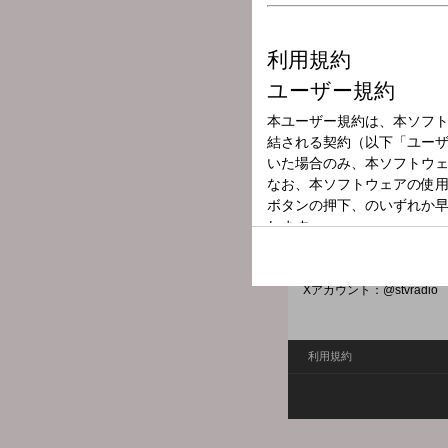
放送局
放送時間
2025年5月27日
番組名
工藤じゅんきの
生活における喜怒哀楽を番
こんな話を明るく、楽しく紹介し
Xハッシュタグ：#stvradio
Xアカウント：@stvradio
利用規約