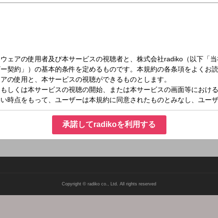
（日）24:30～25:00
ice 入江里咲のスマイルボンソワ
！元気を届けるアイドルタイム！ メール：smile@stv.jp
承諾してradikoを利用する
Copyright © radiko co., Ltd. All rights reserved