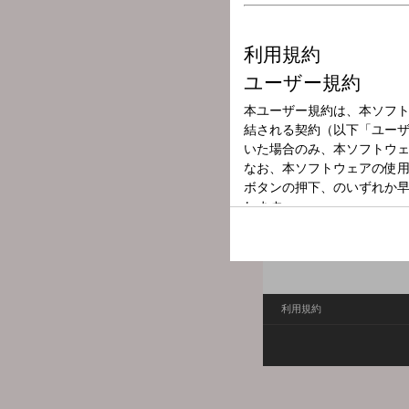
放送局
放送時間
2025年6月22日
番組名
Juice ＝Ju
等身大トークでみんなスマイル
Xハッシュタグ：#stvradio
Xアカウント：@stvradio
利用規約