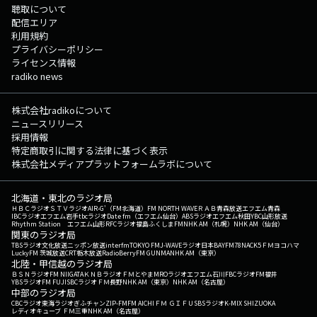
聴取について
配信エリア
利用規約
プライバシーポリシー
ライセンス情報
radiko news
株式会社radikoについて
ニュースリリース
採用情報
特定商取引に関する法律に基づく表示
株式会社メディアプラットフォームラボについて
北海道・東北のラジオ局
ＨＢＣラジオ
ＳＴＶラジオ
AIR-G'（FM北海道）
FM NORTH WAVE
ＲＡＢ青森放送
エフエム青森
IBCラジオ
エフエム岩手
tbcラジオ
Date fm（エフエム仙台）
ABSラジオ
エフエム秋田
YBC山形放送
Rhythm Station エフエム山形
RFCラジオ福島
ふくしまFM
NHK AM（札幌）
NHK AM（仙台）
関東のラジオ局
TBSラジオ
文化放送
ニッポン放送
interfm
TOKYO FM
J-WAVE
ラジオ日本
BAYFM78
NACK5
ＦＭヨコハマ
LuckyFM 茨城放送
CRT栃木放送
RadioBerry
FM GUNMA
NHK AM（東京）
北陸・甲信越のラジオ局
ＢＳＮラジオ
FM NIIGATA
ＫＮＢラジオ
ＦＭとやま
MROラジオ
エフエム石川
FBCラジオ
FM福井
YBSラジオ
FM FUJI
SBCラジオ
ＦＭ長野
NHK AM（東京）
NHK AM（名古屋）
中部のラジオ局
CBCラジオ
東海ラジオ
ぎふチャン
ZIP-FM
FM AICHI
ＦＭ ＧＩＦＵ
SBSラジオ
K-MIX SHIZUOKA
レディオキューブ ＦＭ三重
NHK AM（名古屋）